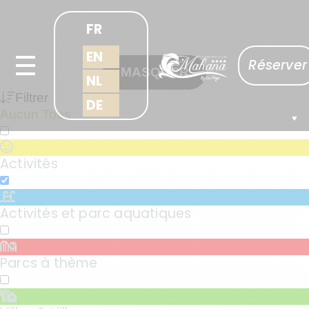
FR
EN
Réserver
MASQUER
NL
Filtrer
DE
Aucun
Tous
Activités
Activités et parc aquatiques
Parcs à thème