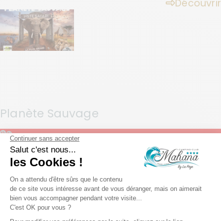
Découvrir
Planète Sauvage
Parcs à thème
Le safari parc à 15mn de Nantes
À 54 km du camping
Découvrir