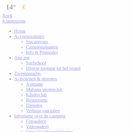
14°
Boek
Klantenzone
Home
Accommodaties
Stacaravans
Campingplaatsen
Info & Promoties
Aan zee
Surfschool
Directe toegang tot het strand
Zwemparadijs
Activiteiten & diensten
Animatie
Mahana sterrenclub
Kinderclub
Restaurants
Diensten
Verhuur van zalen
Informatie over de camping
Fotogalerij
Videogalerij
Onze klantbeoordelingen