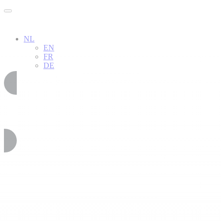
NL
EN
FR
DE
02 51 54 34 52