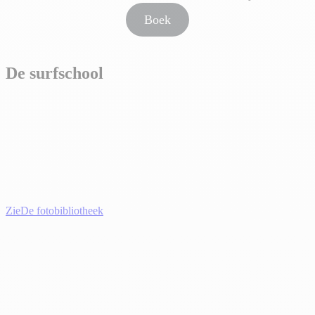
Boek
De surfschool
Zie
De fotobibliotheek