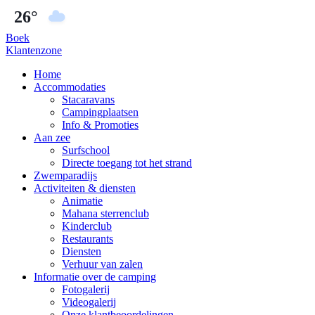
26°
Boek
Klantenzone
Home
Accommodaties
Stacaravans
Campingplaatsen
Info & Promoties
Aan zee
Surfschool
Directe toegang tot het strand
Zwemparadijs
Activiteiten & diensten
Animatie
Mahana sterrenclub
Kinderclub
Restaurants
Diensten
Verhuur van zalen
Informatie over de camping
Fotogalerij
Videogalerij
Onze klantbeoordelingen