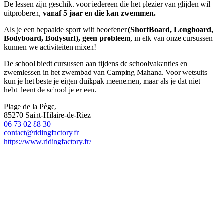
De lessen zijn geschikt voor iedereen die het plezier van glijden wil
uitproberen,
vanaf 5 jaar en die kan zwemmen.
Als je een bepaalde sport wilt beoefenen
(ShortBoard, Longboard,
Bodyboard, Bodysurf), geen probleem
, in elk van onze cursussen
kunnen we activiteiten mixen!
De school biedt cursussen aan tijdens de schoolvakanties en
zwemlessen in het zwembad van Camping Mahana. Voor wetsuits
kun je het beste je eigen duikpak meenemen, maar als je dat niet
hebt, leent de school je er een.
Plage de la Pège,
85270 Saint-Hilaire-de-Riez
06 73 02 88 30
contact@ridingfactory.fr
https://www.ridingfactory.fr/