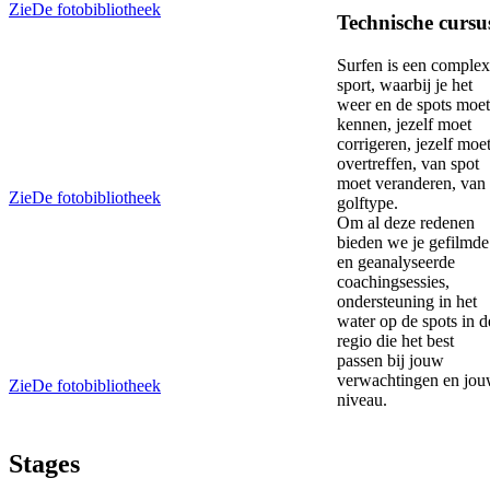
Zie
De fotobibliotheek
Technische cursu
Surfen is een comple
sport, waarbij je het
weer en de spots moet
kennen, jezelf moet
corrigeren, jezelf moe
overtreffen, van spot
moet veranderen, van
Zie
De fotobibliotheek
golftype.
Om al deze redenen
bieden we je gefilmde
en geanalyseerde
coachingsessies,
ondersteuning in het
water op de spots in d
regio die het best
passen bij jouw
verwachtingen en jo
Zie
De fotobibliotheek
niveau.
Stages