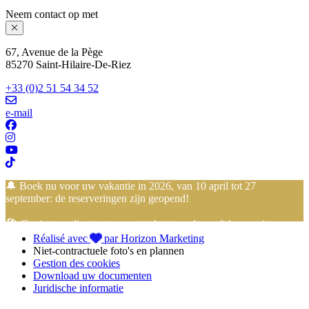
Neem contact op met
67, Avenue de la Pège
85270 Saint-Hilaire-De-Riez
+33 (0)2 51 54 34 52
e-mail
🔔 Boek nu voor uw vakantie in 2026, van 10 april tot 27
september: de reserveringen zijn geopend!
🏖️ Geniet van directe toegang tot het strand vanaf de camping…
Réalisé avec
par Horizon Marketing
vakantie met de voeten in het zand begint hier!
Niet-contractuele foto's en plannen
Gestion des cookies
📢 Profiteer van de
betaling in 4 termijnen zonder kosten
met
Download uw documenten
FLOA Bank
om uw
vakantie in de Vendée
op
Camping Club
Juridische informatie
Mahana
gerust te reserveren!