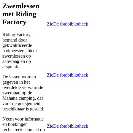
Zwemlessen
met Riding
Factory
Zie
De fotobibliotheek
Riding Factory,
bemand door
gekwalificeerde
badmeesters, biedt
zwemlessen op
aanvraag en op
afspraak.
Zie
De fotobibliotheek
De lessen worden
gegeven in het
overdekte verwarmde
zwembad op de
Mahana camping, dat
voor de gelegenheid
beschikbaar is gesteld.
Neem voor informatie
en boekingen
Zie
De fotobibliotheek
rechtstreeks contact op