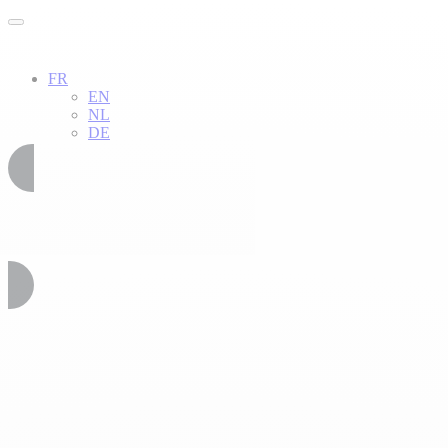
FR
EN
NL
DE
02 51 54 34 52