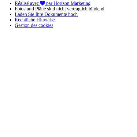
Réalisé avec
par Horizon Marketing
der Urlaub mit den Füßen im Sand beginnt hier!
Fotos und Pläne sind nicht vertraglich bindend
Laden Sie Ihre Dokumente hoch
📢 Profitieren Sie von der
4-Raten-Zahlung ohne Gebühren
mit
Rechtliche Hinweise
FLOA Bank
, um Ihren
Urlaub in der Vendée
im
Camping Club
Gestion des cookies
Mahana
ganz entspannt zu buchen!