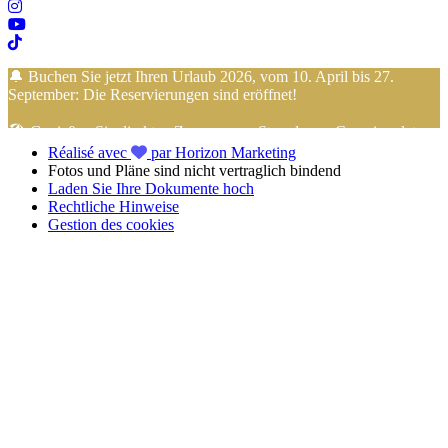
🔔 Buchen Sie jetzt Ihren Urlaub 2026, vom 10. April bis 27.
September: Die Reservierungen sind eröffnet!
🏖️ Genießen Sie direkten Zugang zum Strand vom Campingplatz…
Réalisé avec
par Horizon Marketing
der Urlaub mit den Füßen im Sand beginnt hier!
Fotos und Pläne sind nicht vertraglich bindend
Laden Sie Ihre Dokumente hoch
📢 Profitieren Sie von der
4-Raten-Zahlung ohne Gebühren
mit
Rechtliche Hinweise
FLOA Bank
, um Ihren
Urlaub in der Vendée
im
Camping Club
Gestion des cookies
Mahana
ganz entspannt zu buchen!