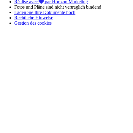
Réalisé avec
par Horizon Marketing
der Urlaub mit den Füßen im Sand beginnt hier!
Fotos und Pläne sind nicht vertraglich bindend
Laden Sie Ihre Dokumente hoch
📢 Profitieren Sie von der
4-Raten-Zahlung ohne Gebühren
mit
Rechtliche Hinweise
FLOA Bank
, um Ihren
Urlaub in der Vendée
im
Camping Club
Gestion des cookies
Mahana
ganz entspannt zu buchen!