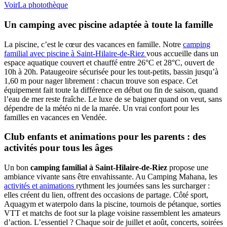
Voir
La photothèque
Un camping avec piscine adaptée à toute la famille
La piscine, c’est le cœur des vacances en famille. Notre
camping
familial avec piscine à Saint-Hilaire-de-Riez
vous accueille dans un
espace aquatique couvert et chauffé entre 26°C et 28°C, ouvert de
10h à 20h. Pataugeoire sécurisée pour les tout-petits, bassin jusqu’à
1,60 m pour nager librement : chacun trouve son espace. Cet
équipement fait toute la différence en début ou fin de saison, quand
l’eau de mer reste fraîche. Le luxe de se baigner quand on veut, sans
dépendre de la météo ni de la marée. Un vrai confort pour les
familles en vacances en Vendée.
Club enfants et animations pour les parents : des
activités pour tous les âges
Un bon
camping familial à Saint-Hilaire-de-Riez
propose une
ambiance vivante sans être envahissante. Au Camping Mahana, les
activités et animations
rythment les journées sans les surcharger :
elles créent du lien, offrent des occasions de partage. Côté sport,
Aquagym et waterpolo dans la piscine, tournois de pétanque, sorties
VTT et matchs de foot sur la plage voisine rassemblent les amateurs
d’action. L’essentiel ? Chaque soir de juillet et août, concerts, soirées