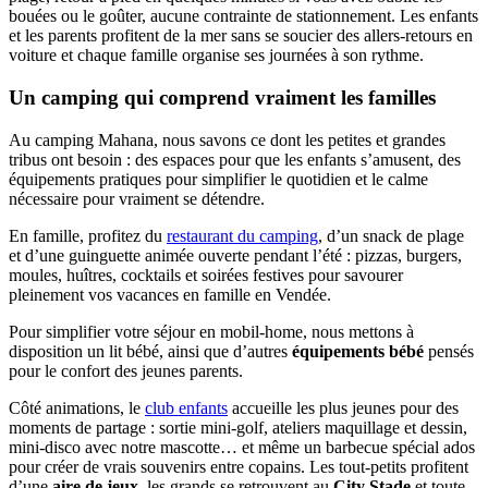
bouées ou le goûter, aucune contrainte de stationnement. Les enfants
et les parents profitent de la mer sans se soucier des allers-retours en
voiture et chaque famille organise ses journées à son rythme.
Un camping qui comprend vraiment les familles
Au camping Mahana, nous savons ce dont les petites et grandes
tribus ont besoin : des espaces pour que les enfants s’amusent, des
équipements pratiques pour simplifier le quotidien et le calme
nécessaire pour vraiment se détendre.
En famille, profitez du
restaurant du camping
, d’un snack de plage
et d’une guinguette animée ouverte pendant l’été : pizzas, burgers,
moules, huîtres, cocktails et soirées festives pour savourer
pleinement vos vacances en famille en Vendée.
Pour simplifier votre séjour en mobil-home, nous mettons à
disposition un lit bébé, ainsi que d’autres
équipements bébé
pensés
pour le confort des jeunes parents.
Côté animations, le
club enfants
accueille les plus jeunes pour des
moments de partage : sortie mini-golf, ateliers maquillage et dessin,
mini-disco avec notre mascotte… et même un barbecue spécial ados
pour créer de vrais souvenirs entre copains. Les tout-petits profitent
d’une
aire de jeux
, les grands se retrouvent au
City Stade
et toute