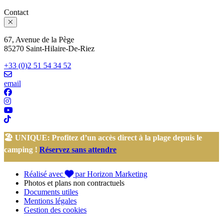
Contact
67, Avenue de la Pège
85270 Saint-Hilaire-De-Riez
+33 (0)2 51 54 34 52
email
🏖️ UNIQUE: Profitez d’un accès direct à la plage depuis le
camping !
Réservez sans attendre
Réalisé avec
par Horizon Marketing
Photos et plans non contractuels
Documents utiles
Mentions légales
Gestion des cookies