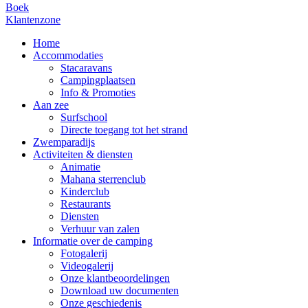
Boek
Klantenzone
Home
Accommodaties
Stacaravans
Campingplaatsen
Info & Promoties
Aan zee
Surfschool
Directe toegang tot het strand
Zwemparadijs
Activiteiten & diensten
Animatie
Mahana sterrenclub
Kinderclub
Restaurants
Diensten
Verhuur van zalen
Informatie over de camping
Fotogalerij
Videogalerij
Onze klantbeoordelingen
Download uw documenten
Onze geschiedenis