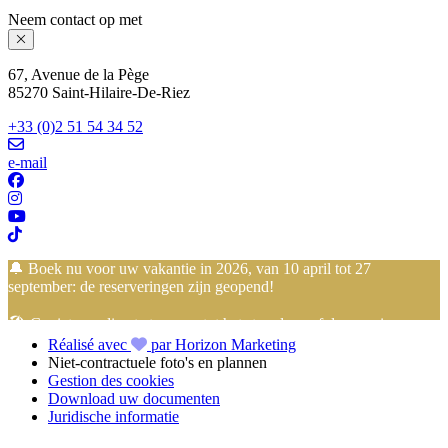
Neem contact op met
67, Avenue de la Pège
85270 Saint-Hilaire-De-Riez
+33 (0)2 51 54 34 52
e-mail
🔔 Boek nu voor uw vakantie in 2026, van 10 april tot 27
september: de reserveringen zijn geopend!
🏖️ Geniet van directe toegang tot het strand vanaf de camping…
Réalisé avec
par Horizon Marketing
vakantie met de voeten in het zand begint hier!
Niet-contractuele foto's en plannen
Gestion des cookies
📢 Profiteer van de
betaling in 4 termijnen zonder kosten
met
Download uw documenten
FLOA Bank
om uw
vakantie in de Vendée
op
Camping Club
Juridische informatie
Mahana
gerust te reserveren!