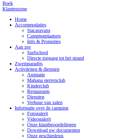
Boek
Klantenzone
Home
Accommodaties
Stacaravans
Campingplaatsen
Info & Promoties
Aan zee
Surfschool
Directe toegang tot het strand
Zwemparadijs
Activiteiten & diensten
Animatie
Mahana sterrenclub
Kinderclub
Restaurants
Diensten
Verhuur van zalen
Informatie over de camping
Fotogalerij
Videogalerij
Onze klantbeoordelingen
Download uw documenten
Onze geschiedenis