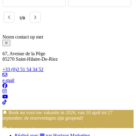
Neem contact op met
67, Avenue de la Pège
85270 Saint-Hilaire-De-Riez
+33 (0)2 51 54 34 52
e-mail
🔔 Boek nu voor uw vakantie in 2026, van 10 april tot 27
september: de reserveringen zijn geopend!
🏖️ Geniet van directe toegang tot het strand vanaf de camping…
Réalisé avec
par Horizon Marketing