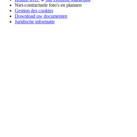
vakantie met de voeten in het zand begint hier!
Niet-contractuele foto's en plannen
Gestion des cookies
📢 Profiteer van de
betaling in 4 termijnen zonder kosten
met
Download uw documenten
FLOA Bank
om uw
vakantie in de Vendée
op
Camping Club
Juridische informatie
Mahana
gerust te reserveren!