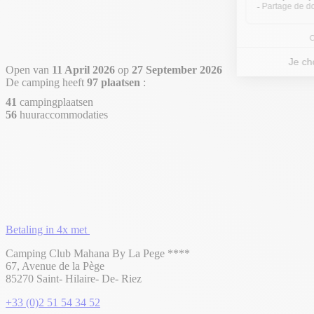
Open van
11 April 2026
op
27 September 2026
De camping heeft
97 plaatsen
:
41
campingplaatsen
56
huuraccommodaties
Betaling in 4x met
Camping Club Mahana By La Pege ****
67, Avenue de la Pège
85270 Saint- Hilaire- De- Riez
+33 (0)2 51 54 34 52