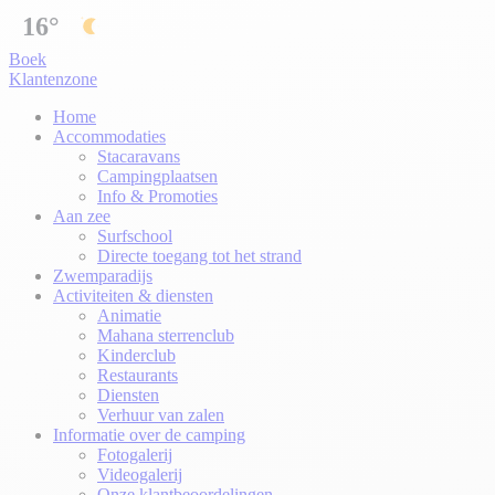
16°
Boek
Klantenzone
Home
Accommodaties
Stacaravans
Campingplaatsen
Info & Promoties
Aan zee
Surfschool
Directe toegang tot het strand
Zwemparadijs
Activiteiten & diensten
Animatie
Mahana sterrenclub
Kinderclub
Restaurants
Diensten
Verhuur van zalen
Informatie over de camping
Fotogalerij
Videogalerij
Onze klantbeoordelingen