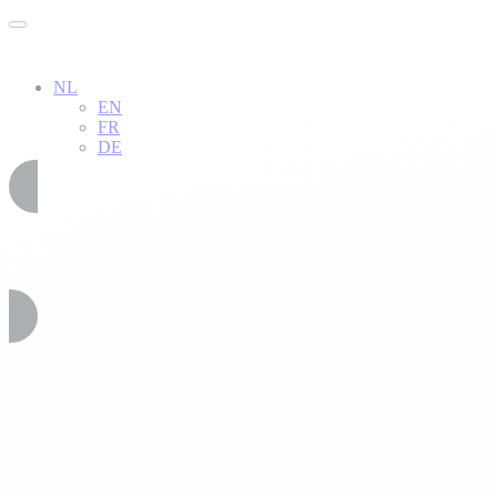
NL
EN
FR
DE
02 51 54 34 52