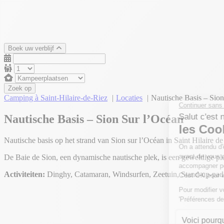
Boek uw verblijf
Zoek op
Camping à Saint-Hilaire-de-Riez
Locaties
Nautische Basis – Sio
Nautische Basis – Sion Sur l’Océan
Nautische basis op het strand van Sion sur l’Océan in Saint Hilaire de
De Baie de Sion, een dynamische nautische plek, is een geweldige ple
Activiteiten:
Dinghy, Catamaran, Windsurfen, Zeetuin, Stand-up-p