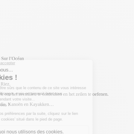
n Sur l’Océan
 Riez.
k om het zeemilieu te ontdekken en het zeilen te oefenen.
addle, Kanoën en Kayakken…