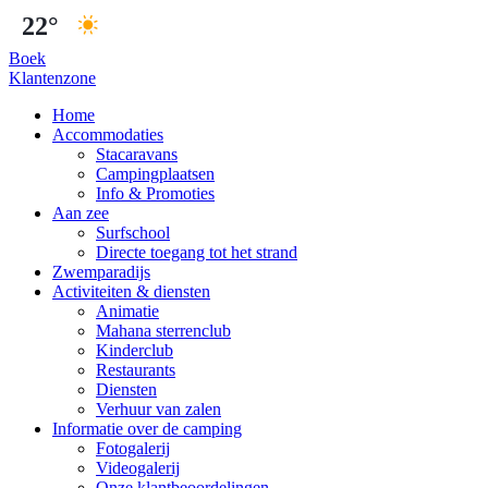
22°
Boek
Klantenzone
Home
Accommodaties
Stacaravans
Campingplaatsen
Info & Promoties
Aan zee
Surfschool
Directe toegang tot het strand
Zwemparadijs
Activiteiten & diensten
Animatie
Mahana sterrenclub
Kinderclub
Restaurants
Diensten
Verhuur van zalen
Informatie over de camping
Fotogalerij
Videogalerij
Onze klantbeoordelingen