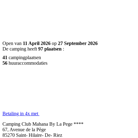
Open van
11 April 2026
op
27 September 2026
De camping heeft
97 plaatsen
:
41
campingplaatsen
56
huuraccommodaties
Betaling in 4x met
Camping Club Mahana By La Pege ****
67, Avenue de la Pège
85270 Saint- Hilaire- De- Riez