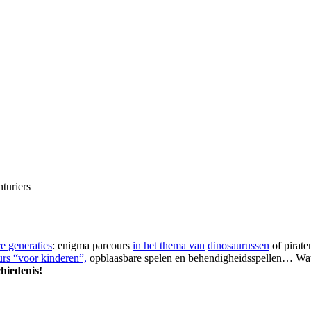
turiers
e generaties
: enigma parcours
in het thema van
dinosaurussen
of pirate
urs “voor kinderen”,
opblaasbare spelen en behendigheidsspellen… Wat je l
chiedenis!