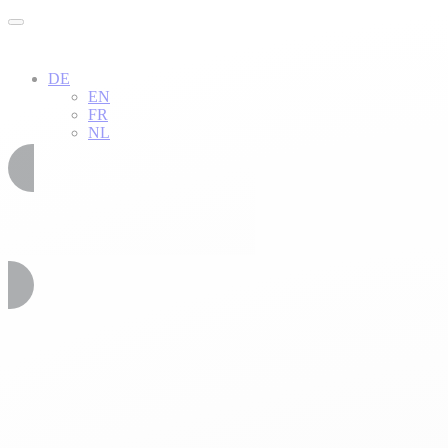
DE
EN
FR
NL
02 51 54 34 52