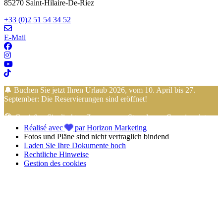
85270 Saint-Hilaire-De-Riez
+33 (0)2 51 54 34 52
E-Mail
🔔 Buchen Sie jetzt Ihren Urlaub 2026, vom 10. April bis 27.
September: Die Reservierungen sind eröffnet!
🏖️ Genießen Sie direkten Zugang zum Strand vom Campingplatz…
Réalisé avec
par Horizon Marketing
der Urlaub mit den Füßen im Sand beginnt hier!
Fotos und Pläne sind nicht vertraglich bindend
Laden Sie Ihre Dokumente hoch
📢 Profitieren Sie von der
4-Raten-Zahlung ohne Gebühren
mit
Rechtliche Hinweise
FLOA Bank
, um Ihren
Urlaub in der Vendée
im
Camping Club
Gestion des cookies
Mahana
ganz entspannt zu buchen!